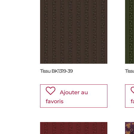
Tissu BK1319-39
Tiss
Ajouter au
favoris
f