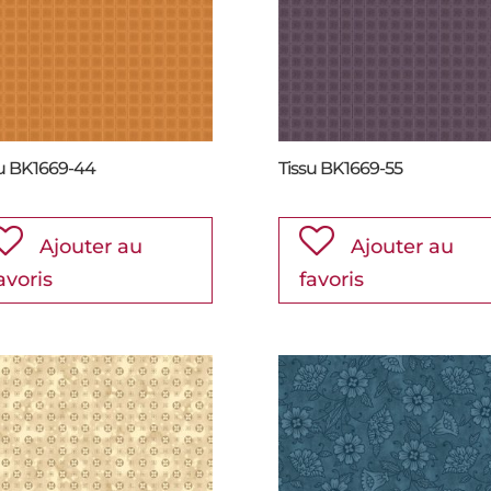
su BK1669-44
Tissu BK1669-55
Ajouter au
Ajouter au
avoris
favoris