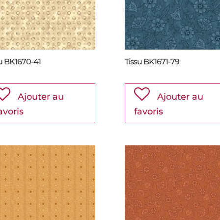
su BK1670-41
Tissu BK1671-79
Ajouter au
Ajouter au
avoris
favoris