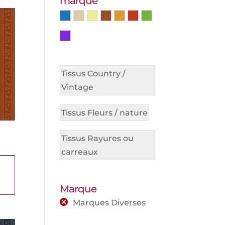
marque
bleu
Créme / Beige
Jaune
Marron
Orange
Rouge
Vert
Violet
Tissus Country /
Vintage
Tissus Fleurs / nature
Tissus Rayures ou
carreaux
Marque
Marques Diverses