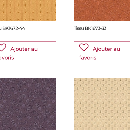
su BK1672-44
Tissu BK1673-33
Ajouter au
Ajouter au
avoris
favoris