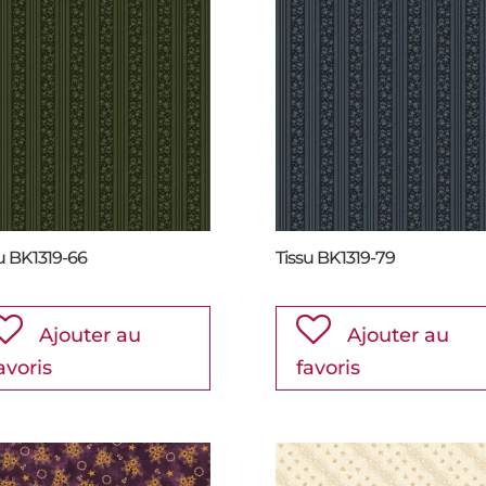
u BK1319-66
Tissu BK1319-79
Ajouter au
Ajouter au
avoris
favoris