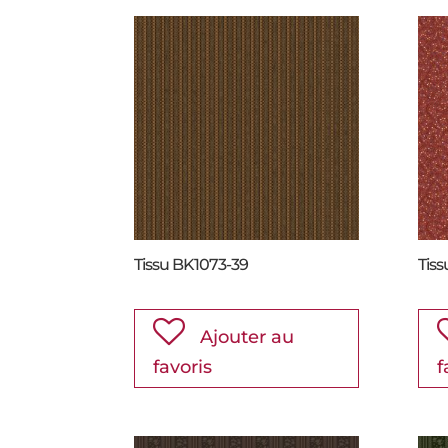
Tissu BK1073-39
Tis
Ajouter au
favoris
f