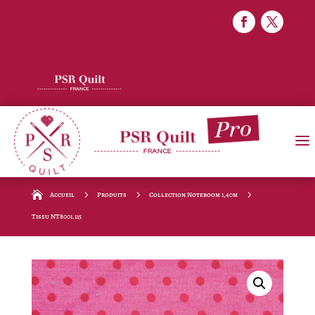
5
5
5
Accueil
Produits
Collection Noteboom 1,40m
Tissu NT8001.115