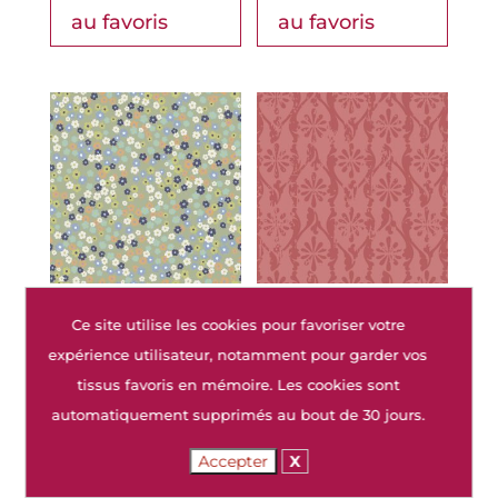
au favoris
au favoris
Tissu
Tissu
Ce site utilise les cookies pour favoriser votre
TW12062
TW12058
expérience utilisateur, notamment pour garder vos
tissus favoris en mémoire. Les cookies sont
automatiquement supprimés au bout de 30 jours.
Ajouter
Ajouter
Accepter
X
au favoris
au favoris