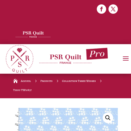
5
5
5
Accueil
Produits
Collection Three Wishes
Tissu TW10837